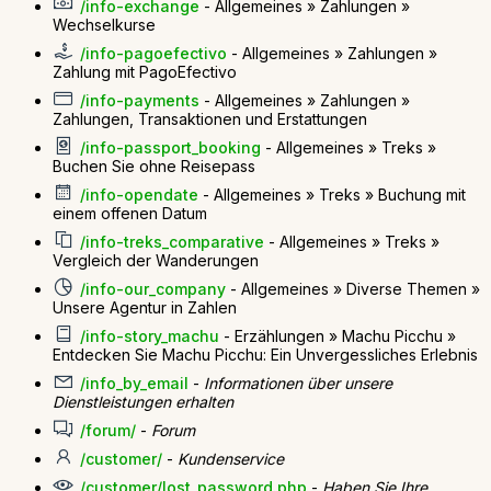
/info-exchange
- Allgemeines » Zahlungen »
Wechselkurse
/info-pagoefectivo
- Allgemeines » Zahlungen »
Zahlung mit PagoEfectivo
/info-payments
- Allgemeines » Zahlungen »
Zahlungen, Transaktionen und Erstattungen
/info-passport_booking
- Allgemeines » Treks »
Buchen Sie ohne Reisepass
/info-opendate
- Allgemeines » Treks » Buchung mit
einem offenen Datum
/info-treks_comparative
- Allgemeines » Treks »
Vergleich der Wanderungen
/info-our_company
- Allgemeines » Diverse Themen »
Unsere Agentur in Zahlen
/info-story_machu
- Erzählungen » Machu Picchu »
Entdecken Sie Machu Picchu: Ein Unvergessliches Erlebnis
/info_by_email
-
Informationen über unsere
Dienstleistungen erhalten
/forum/
-
Forum
/customer/
-
Kundenservice
/customer/lost_password.php
-
Haben Sie Ihre