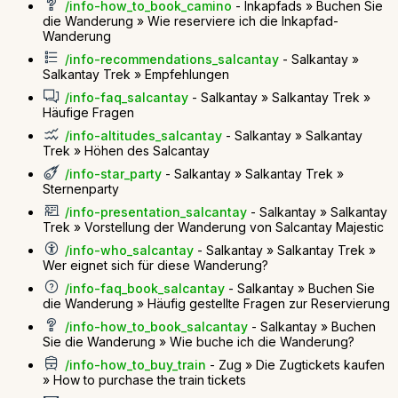
/info-how_to_book_camino
- Inkapfads » Buchen Sie
die Wanderung » Wie reserviere ich die Inkapfad-
Wanderung
/info-recommendations_salcantay
- Salkantay »
Salkantay Trek » Empfehlungen
/info-faq_salcantay
- Salkantay » Salkantay Trek »
Häufige Fragen
/info-altitudes_salcantay
- Salkantay » Salkantay
Trek » Höhen des Salcantay
/info-star_party
- Salkantay » Salkantay Trek »
Sternenparty
/info-presentation_salcantay
- Salkantay » Salkantay
Trek » Vorstellung der Wanderung von Salcantay Majestic
/info-who_salcantay
- Salkantay » Salkantay Trek »
Wer eignet sich für diese Wanderung?
/info-faq_book_salcantay
- Salkantay » Buchen Sie
die Wanderung » Häufig gestellte Fragen zur Reservierung
/info-how_to_book_salcantay
- Salkantay » Buchen
Sie die Wanderung » Wie buche ich die Wanderung?
/info-how_to_buy_train
- Zug » Die Zugtickets kaufen
» How to purchase the train tickets