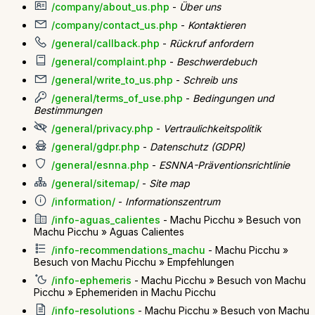
/company/about_us.php
-
Über uns
/company/contact_us.php
-
Kontaktieren
/general/callback.php
-
Rückruf anfordern
/general/complaint.php
-
Beschwerdebuch
/general/write_to_us.php
-
Schreib uns
/general/terms_of_use.php
-
Bedingungen und
Bestimmungen
/general/privacy.php
-
Vertraulichkeitspolitik
/general/gdpr.php
-
Datenschutz (GDPR)
/general/esnna.php
-
ESNNA-Präventionsrichtlinie
/general/sitemap/
-
Site map
/information/
-
Informationszentrum
/info-aguas_calientes
- Machu Picchu » Besuch von
Machu Picchu » Aguas Calientes
/info-recommendations_machu
- Machu Picchu »
Besuch von Machu Picchu » Empfehlungen
/info-ephemeris
- Machu Picchu » Besuch von Machu
Picchu » Ephemeriden in Machu Picchu
/info-resolutions
- Machu Picchu » Besuch von Machu