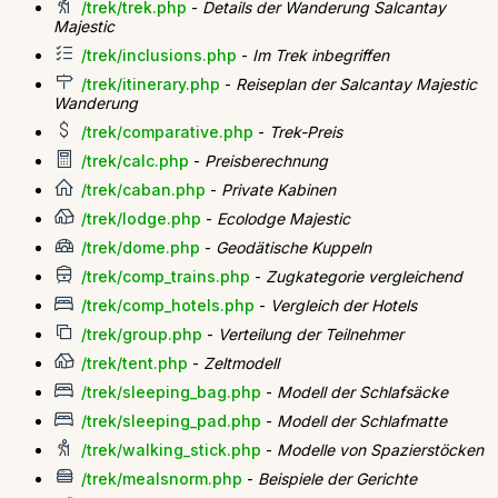
/trek/trek.php
-
Details der Wanderung Salcantay
Majestic
/trek/inclusions.php
-
Im Trek inbegriffen
/trek/itinerary.php
-
Reiseplan der Salcantay Majestic
Wanderung
/trek/comparative.php
-
Trek-Preis
/trek/calc.php
-
Preisberechnung
/trek/caban.php
-
Private Kabinen
/trek/lodge.php
-
Ecolodge Majestic
/trek/dome.php
-
Geodätische Kuppeln
/trek/comp_trains.php
-
Zugkategorie vergleichend
/trek/comp_hotels.php
-
Vergleich der Hotels
/trek/group.php
-
Verteilung der Teilnehmer
/trek/tent.php
-
Zeltmodell
/trek/sleeping_bag.php
-
Modell der Schlafsäcke
/trek/sleeping_pad.php
-
Modell der Schlafmatte
/trek/walking_stick.php
-
Modelle von Spazierstöcken
/trek/mealsnorm.php
-
Beispiele der Gerichte