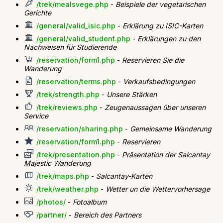
/trek/mealsvege.php
-
Beispiele der vegetarischen
Gerichte
/general/valid_isic.php
-
Erklärung zu ISIC-Karten
/general/valid_student.php
-
Erklärungen zu den
Nachweisen für Studierende
/reservation/form1.php
-
Reservieren Sie die
Wanderung
/reservation/terms.php
-
Verkaufsbedingungen
/trek/strength.php
-
Unsere Stärken
/trek/reviews.php
-
Zeugenaussagen über unseren
Service
/reservation/sharing.php
-
Gemeinsame Wanderung
/reservation/form1.php
-
Reservieren
/trek/presentation.php
-
Präsentation der Salcantay
Majestic Wanderung
/trek/maps.php
-
Salcantay-Karten
/trek/weather.php
-
Wetter un die Wettervorhersage
/photos/
-
Fotoalbum
/partner/
-
Bereich des Partners