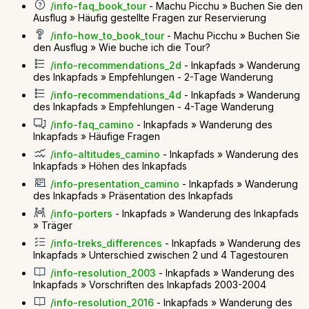
/info-faq_book_tour
- Machu Picchu » Buchen Sie den
Ausflug » Häufig gestellte Fragen zur Reservierung
/info-how_to_book_tour
- Machu Picchu » Buchen Sie
den Ausflug » Wie buche ich die Tour?
/info-recommendations_2d
- Inkapfads » Wanderung
des Inkapfads » Empfehlungen - 2-Tage Wanderung
/info-recommendations_4d
- Inkapfads » Wanderung
des Inkapfads » Empfehlungen - 4-Tage Wanderung
/info-faq_camino
- Inkapfads » Wanderung des
Inkapfads » Häufige Fragen
/info-altitudes_camino
- Inkapfads » Wanderung des
Inkapfads » Höhen des Inkapfads
/info-presentation_camino
- Inkapfads » Wanderung
des Inkapfads » Präsentation des Inkapfads
/info-porters
- Inkapfads » Wanderung des Inkapfads
» Träger
/info-treks_differences
- Inkapfads » Wanderung des
Inkapfads » Unterschied zwischen 2 und 4 Tagestouren
/info-resolution_2003
- Inkapfads » Wanderung des
Inkapfads » Vorschriften des Inkapfads 2003-2004
/info-resolution_2016
- Inkapfads » Wanderung des