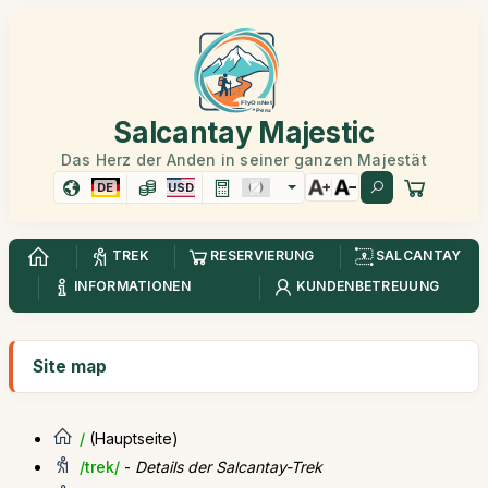
Salcantay Majestic
Das Herz der Anden in seiner ganzen Majestät
DE
USD
TREK
RESERVIERUNG
SALCANTAY
INFORMATIONEN
KUNDENBETREUUNG
Site map
/
(Hauptseite)
/trek/
-
Details der Salcantay-Trek