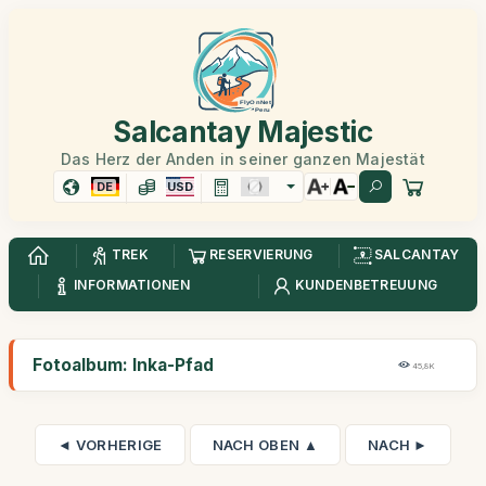
Salcantay Majestic
Das Herz der Anden in seiner ganzen Majestät
DE
USD
TREK
RESERVIERUNG
SALCANTAY
INFORMATIONEN
KUNDENBETREUUNG
Fotoalbum: Inka-Pfad
45,8K
◄ VORHERIGE
NACH OBEN ▲
NACH ►