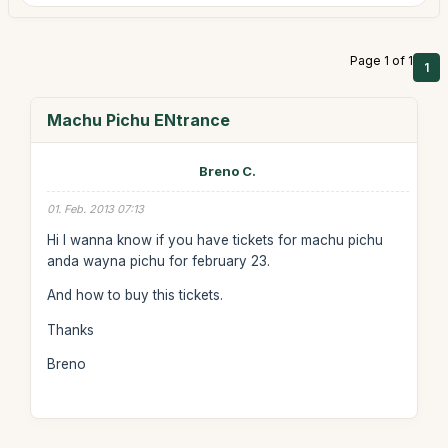
Page 1 of 1
1
Machu Pichu ENtrance
Breno C.
01. Feb. 2013 07:13
Hi I wanna know if you have tickets for machu pichu
anda wayna pichu for february 23.
And how to buy this tickets.
Thanks
Breno