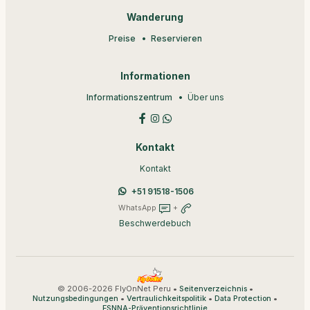
Wanderung
Preise
Reservieren
Informationen
Informationszentrum
Über uns
Kontakt
Kontakt
+51 91518-1506
WhatsApp
+
Beschwerdebuch
© 2006-2026 FlyOnNet Peru •
•
Seitenverzeichnis
•
•
•
Nutzungsbedingungen
Vertraulichkeitspolitik
Data Protection
ESNNA-Präventionsrichtlinie