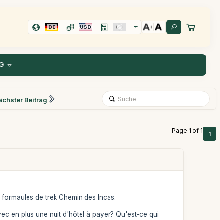
DE
USD
G
ächster Beitrag
Page 1 of 1
1
2 formaules de trek Chemin des Incas.
avec en plus une nuit d'hôtel à payer? Qu'est-ce qui