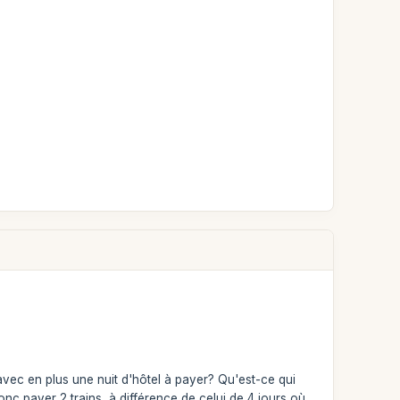
 avec en plus une nuit d'hôtel à payer? Qu'est-ce qui
t donc payer 2 trains, à différence de celui de 4 jours où