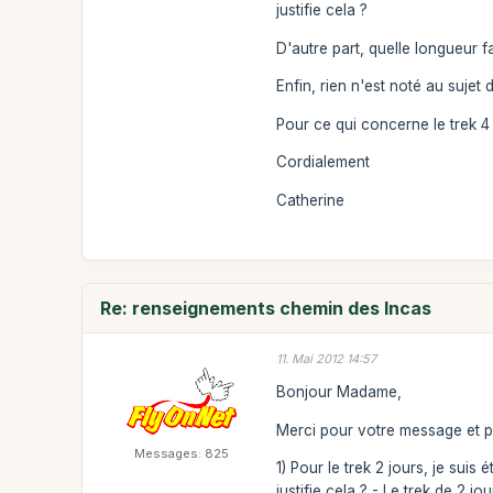
justifie cela ?
D'autre part, quelle longueur f
Enfin, rien n'est noté au sujet
Pour ce qui concerne le trek 4 
Cordialement
Catherine
Re: renseignements chemin des Incas
11. Mai 2012 14:57
Bonjour Madame,
Merci pour votre message et p
Messages: 825
1) Pour le trek 2 jours, je sui
justifie cela ? - Le trek de 2 j