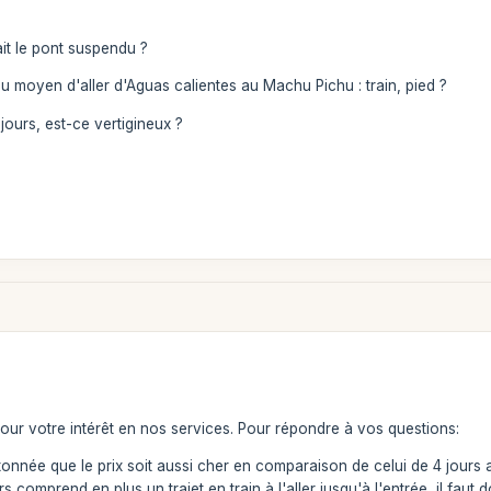
ait le pont suspendu ?
 du moyen d'aller d'Aguas calientes au Machu Pichu : train, pied ?
jours, est-ce vertigineux ?
our votre intérêt en nos services. Pour répondre à vos questions:
s étonnée que le prix soit aussi cher en comparaison de celui de 4 jours
ours comprend en plus un trajet en train à l'aller jusqu'à l'entrée, il fau