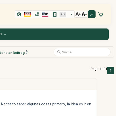
DE
USD
G
ächster Beitrag
Page 1 of 1
1
Necesito saber algunas cosas primero, la idea es ir en