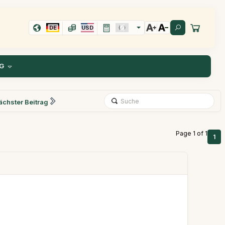
DE
USD
G
ächster Beitrag
Page 1 of 1
1