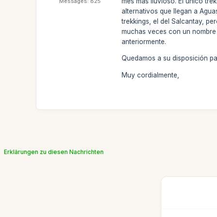
mes más lluvioso. El único tr
Messages: 825
alternativos que llegan a Agu
trekkings, el del Salcantay, p
muchas veces con un nombre si
anteriormente.
Quedamos a su disposición par
Muy cordialmente,
Erklärungen zu diesen Nachrichten