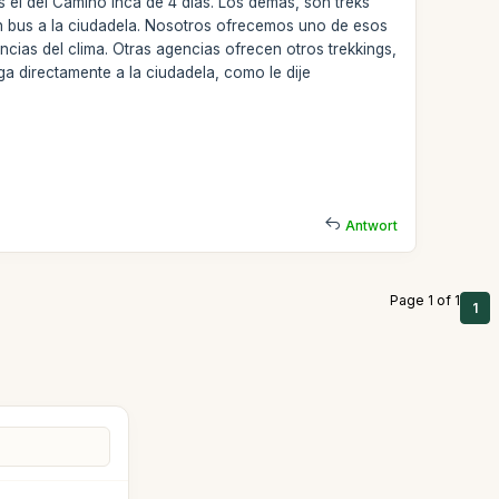
 el del Camino Inca de 4 días. Los demás, son treks
n bus a la ciudadela. Nosotros ofrecemos uno de esos
ncias del clima. Otras agencias ofrecen otros trekkings,
a directamente a la ciudadela, como le dije
Antwort
Page 1 of 1
1