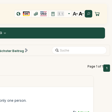
DE
USD
G
ächster Beitrag
Page 1 of 1
1
r only one person.