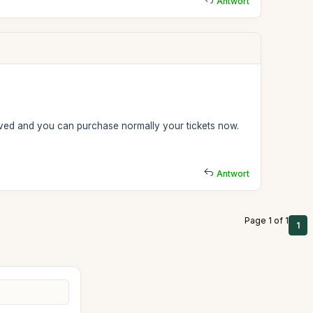
Antwort
lved and you can purchase normally your tickets now.
Antwort
Page 1 of 1
1