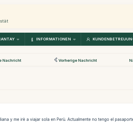
stät
CANTAY
INFORMATIONEN
KUNDENBETREUUN
 Nachricht
Vorherige Nachricht
N
liana y me irè a viajar sola en Perù. Actualmente no tengo el pasaporte