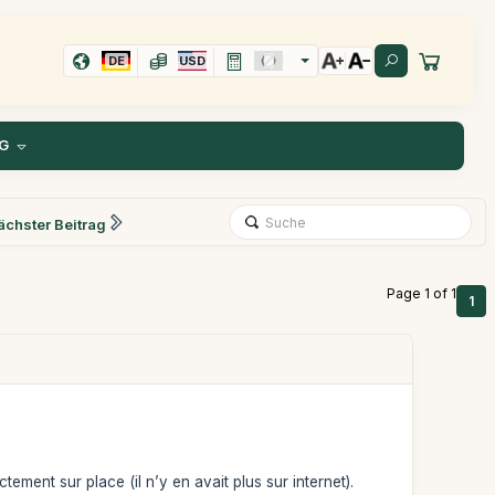
DE
USD
G
ächster Beitrag
Page 1 of 1
1
ment sur place (il n’y en avait plus sur internet).