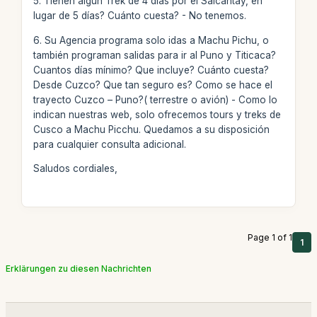
5. Tienen algún Trek de 4 días por el Salcantay, en
lugar de 5 días? Cuánto cuesta? - No tenemos.
6. Su Agencia programa solo idas a Machu Pichu, o
también programan salidas para ir al Puno y Titicaca?
Cuantos días mínimo? Que incluye? Cuánto cuesta?
Desde Cuzco? Que tan seguro es? Como se hace el
trayecto Cuzco – Puno?( terrestre o avión) - Como lo
indican nuestras web, solo ofrecemos tours y treks de
Cusco a Machu Picchu. Quedamos a su disposición
para cualquier consulta adicional.
Saludos cordiales,
Page 1 of 1
1
Erklärungen zu diesen Nachrichten